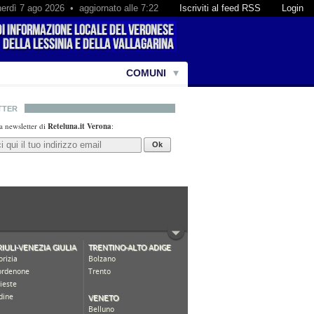
erdì 7 ago 2026 • aggiornato alle 7:22
Iscriviti al feed RSS
Login
COMUNI
TTER
lla newsletter di
Reteluna.it Verona
:
Ok