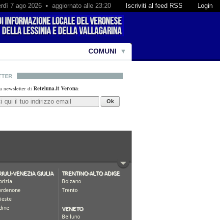
rdì 7 ago 2026 • aggiornato alle 23:20
Iscriviti al feed RSS
Login
COMUNI
TTER
lla newsletter di
Reteluna.it Verona
:
Ok