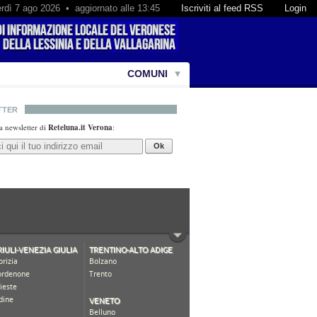
rdì 7 ago 2026 • aggiornato alle 13:45
Iscriviti al feed RSS
Login
COMUNI
TTER
lla newsletter di
Reteluna.it Verona
:
Ok