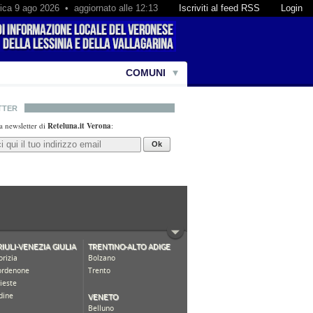
ca 9 ago 2026 • aggiornato alle 12:13
Iscriviti al feed RSS
Login
COMUNI
TTER
lla newsletter di
Reteluna.it Verona
:
Ok